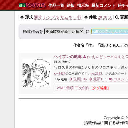
作品一覧
絵板
掲示板
最新コメント
絵チ
形式
通常
シンプル
サムネ
一行
件数
20
30
50
更新
掲載作品を
に
作者名「作」
「画:せくもん」
の
ヘイブンの略奪
作:えんどぅーヒロキと
01 21:50:49
ワロス界の危機に３０名のワロスキャラ達
ww4424
の二次創作です。
ww2893
、サチ編スタート
先頭10p
最新10p
コメン
61p 連載
WMF
最萌
二次創作
[タグ編集]
Copyright © 2
掲載作品に関する著作権