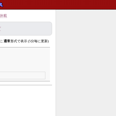
休載
プ
に
通常
形式で表示 (5分毎に更新)