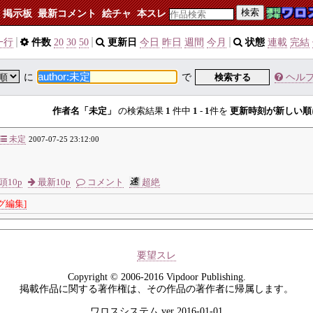
検索
掲示板
最新コメント
絵チャ
本スレ
一行
件数
20
30
50
更新日
今日
昨日
週間
今月
状態
連載
完結
に
で
検索する
ヘル
作者名「未定」
の検索結果
1
件中
1
-
1
件を
更新時刻が新しい順
未定
2007-07-25 23:12:00
頭10p
最新10p
コメント
超絶
グ編集]
要望スレ
Copyright © 2006-2016 Vipdoor Publishing.
掲載作品に関する著作権は、その作品の著作者に帰属します。
ワロスシステム ver 2016-01-01