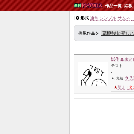
作品一覧
絵板
形式
通常
シンプル
サムネ
掲載作品を
試作
未定
テスト
-
先
4p 完結
★
萌え
[タ