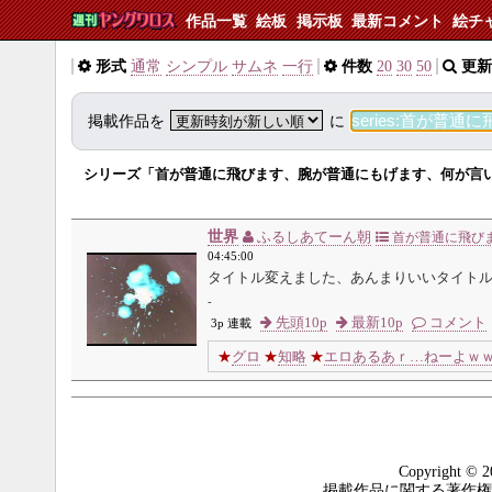
作品一覧
絵板
掲示板
最新コメント
絵チ
形式
通常
シンプル
サムネ
一行
件数
20
30
50
更新
掲載作品を
に
シリーズ「首が普通に飛びます、腕が普通にもげます、何が言
世界
ふるしあてーん朝
首が普通に飛び
04:45:00
タイトル変えました、あんまりいいタイト
-
先頭10p
最新10p
コメント
3p 連載
★
グロ
★
知略
★
エロあるあｒ…ねーよｗ
Copyright © 2
掲載作品に関する著作権