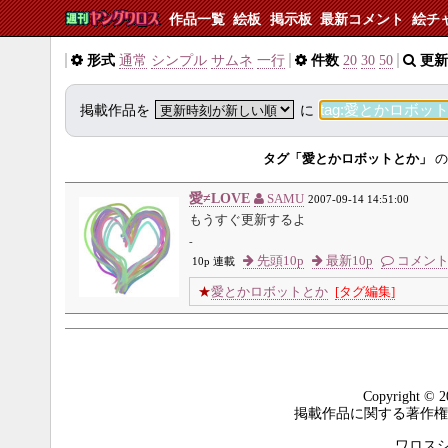
作品一覧
絵板
掲示板
最新コメント
絵チ
形式
通常
シンプル
サムネ
一行
件数
20
30
50
更新
掲載作品を
に
タグ「愛とかロボットとか」
の
愛≠LOVE
SAMU
2007-09-14 14:51:00
もうすぐ更新するよ
-
先頭10p
最新10p
コメン
10p 連載
★
愛とかロボットとか
[タグ編集]
Copyright © 2
掲載作品に関する著作権
ワロスシステ