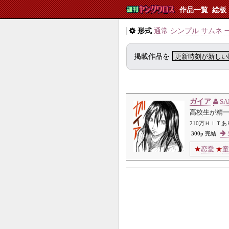
作品一覧
絵板
形式
通常
シンプル
サムネ
掲載作品を
ガイア
SA
高校生が精
210万ＨＩＴ
300p 完結
★
恋愛
★
童