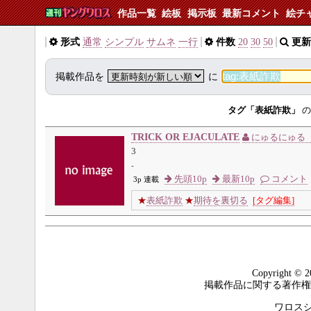
作品一覧
絵板
掲示板
最新コメント
絵チ
形式
通常
シンプル
サムネ
一行
件数
20
30
50
更新
掲載作品を
に
タグ「表紙詐欺」
の
TRICK OR EJACULATE
にゅるにゅる 
3
-
先頭10p
最新10p
コメント
3p 連載
★
表紙詐欺
★
期待を裏切る
[タグ編集]
Copyright © 2
掲載作品に関する著作権
ワロスシステ