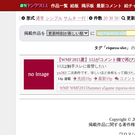
作品一覧
絵板
掲示板
最新コメント
絵チ
形式
通常
シンプル
サムネ
一行
件数
20
30
50
更新
掲載作品を
に
タグ「riqueza-slot」
の
【WMF2015夏】112がコメント欄で
112は触手スレに復讐したい
yw563
二次創作です。珍しいほど余裕もって描けた
先頭10p
最新10p
コメン
14p 連載
WMF
WMF2015Summer
a5game
riqueza-slot
Copyright © 2
掲載作品に関する著作権
ワロスシステ