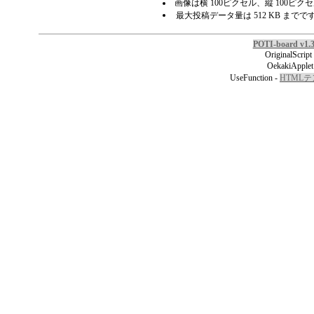
画像は横 100ピクセル、縦 100ピ
最大投稿データ量は 512 KB までで
POTI-board v1.
OriginalScript
OekakiApplet
UseFunction -
HTML