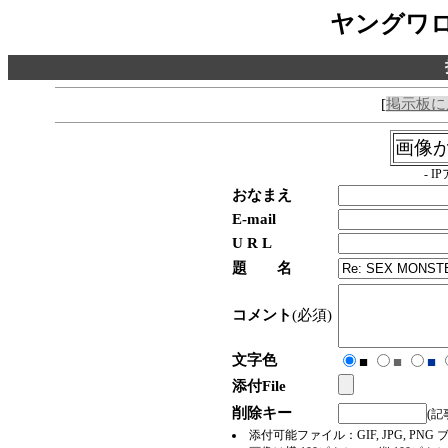
ヤングワ
[
掲示板に
画像
- 
おなまえ
E-mail
U R L
題 名
コメント
(必須)
文字色
■
■
■
添付File
削除キー
(
添付可能ファイル：GIF, JPG, 