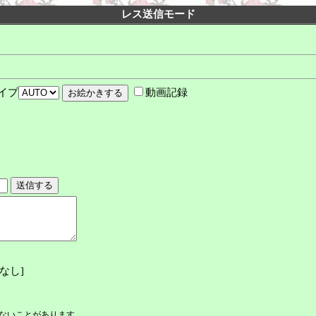
レス送信モード
イプ
動画記録
なし
]
できないことがあります。