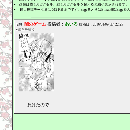
画像は横 100ピクセル、縦 100ピクセルを超えると縮小表示されます。
最大投稿データ量は 512 KB までです。sageるときはE-mail欄にsage
闇のゲーム
投稿者：
あいる
[
248
]
投稿日：2016/01/09(土) 22:25
●続きを描く
負けたので