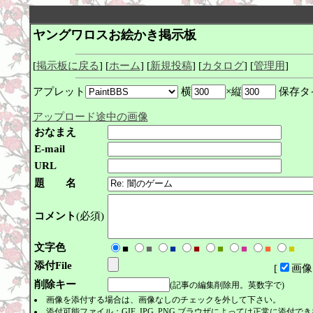
ヤングワロスお絵かき掲示板
[
掲示板に戻る
] [
ホーム
] [
新規投稿
] [
カタログ
] [
管理用
]
アプレット
横
×縦
保存タ
アップロード途中の画像
おなまえ
E-mail
URL
題 名
コメント
(必須)
文字色
■
■
■
■
■
■
■
■
添付File
[
画像
削除キー
(記事の編集削除用。英数字で)
画像を添付する場合は、画像なしのチェックを外して下さい。
添付可能ファイル：GIF, JPG, PNG ブラウザによっては正常に添付