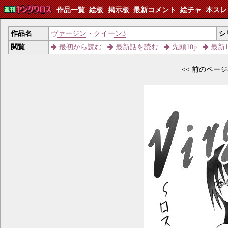
作品一覧
絵板
掲示板
最新コメント
絵チャ
本スレ
作品名
ヴァージン・クイーン3
シ
閲覧
最初から読む
最新話を読む
先頭10p
最新1
<< 前のペー