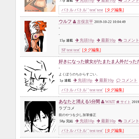
先頭10p
最新10p
コメン
77p 連載
バトル
バトル'
'
test'
test
[タグ編集]
ウルフ
古俣京平
2019-10-22 10:04:49
-
-
先頭10p
最新10p
コメン
15p 連載
SF
test
test'
[タグ編集]
好きになった彼女がたまたま人外だっただ
-
よくぼうのちからすごい、
先頭10p
最新10p
コメント
1p 連載
バトル
バトル'
'
test
test'
[タグ編集]
あなたと消える5分間
WAIT
サイト
2019
ラブコメ
前のやつを少し加筆修正
先頭10p
最新10p
コメン
58p 完結
バトル
バトル'
'
test
test'
[タグ編集]