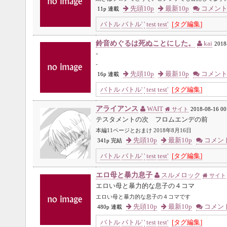
先頭10p
最新10p
コメン
11p 連載
バトル
バトル'
'
test
test'
[タグ編集]
鈴音めぐるは死ぬことにした。
kai
2018
-
-
先頭10p
最新10p
コメン
16p 連載
バトル
バトル'
'
test
test'
[タグ編集]
アライアンス
WAIT
サイト
2018-08-16 00
テスタメントの次 フロムエンデの前
本編11ページとおまけ 2018年8月16日
先頭10p
最新10p
コメン
341p 完結
バトル
バトル'
'
test
test'
[タグ編集]
エロ母と暴力息子
スルメロック
サイト
エロい母と暴力的な息子の４コマ
エロい母と暴力的な息子の４コマです
先頭10p
最新10p
コメン
480p 連載
バトル
バトル'
'
test
test'
[タグ編集]