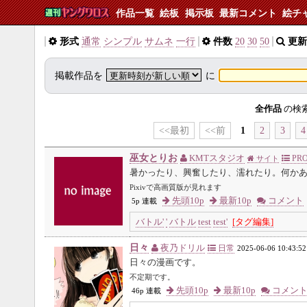
作品一覧
絵板
掲示板
最新コメント
絵チ
形式
通常
シンプル
サムネ
一行
件数
20
30
50
更新
掲載作品を
に
全作品
の検
<<最初
<<前
1
2
3
4
巫女とりお
KMTスタジオ
PRO
サイト
暑かったり、興奮したり、濡れたり。何か
Pixivで高画質版が見れます
先頭10p
最新10p
コメント
5p 連載
バトル'
'
バトル
test
test'
[タグ編集]
日々
夜乃ドリル
日常
2025-06-06 10:43:52
日々の漫画です。
不定期です。
先頭10p
最新10p
コメン
46p 連載