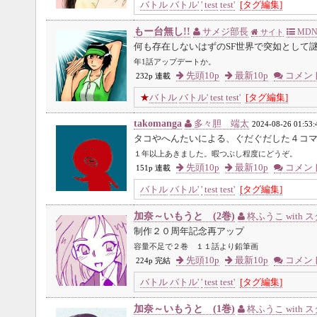
バトル
バトル'
'
test
test'
[タグ編集]
もー台無し!!
サメジ部長
MDN
サイト
何も存在しないはずのSF世界で突如として
年1話アップデートか。
先頭10p
最新10p
コメン
232p 連載
★
バトル
バトル'
test
test'
[タグ編集]
takomanga
多々胆 端太
2024-08-26 01:53:
タコやへんたいによる、ぐだぐだした４コ
１年以上あきました。暇つぶし程度にどうぞ。
先頭10p
最新10p
コメン
151p 連載
バトル
バトル'
'
test
test'
[タグ編集]
加奈～いもうと (2巻)
柊ふうこ with 
制作２０周年記念再アップ
容量不足で２巻 １１話より鉛筆画
先頭10p
最新10p
コメン
224p 完結
バトル
バトル'
'
test
test'
[タグ編集]
加奈～いもうと (1巻)
柊ふうこ with 