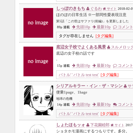
しっぽのきもち
ぐるわ
サイト
2018-02-0
ほのぼの日常生活 ※一部同性愛表現注意
第5話「この世はサファリ(前編)」を更新しました
先頭10p
最新10p
コメン
89p 連載
タグが存在しません
[タグ編集]
底辺女子校でよくある風景
スルメロッ
底辺の女子校の話です
-
先頭10p
最新10p
コメン
15p 連載
バトル'
'
バトル
test
test'
[タグ編集]
シリアルキラー・イン・ザ・マシン
サ
便乗1page、1hage
地球の危機
先頭10p
最新10p
コメン
14p 連載
バトル'
'
バトル
test
test'
[タグ編集]
しょたほもッォ
下花園睦郎
サイト
2017
ショタホモ漫画にするつもりです。多分。