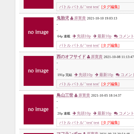
バトル
バトル'
'
test
test'
[タグ編集]
鬼胎児
原寛貴
2021-10-10 19:03:13
-
-
先頭10p
最新10p
コメン
64p 連載
バトル
バトル'
'
test
test'
[タグ編集]
西のオフサイド
原寛貴
2021-10-08 11:13:47
-
-
先頭10p
最新10p
コメン
191p 完結
バトル
バトル'
'
test
test'
[タグ編集]
鳥山三世
原寛貴
2021-10-05 18:14:37
-
-
先頭10p
最新10p
コメン
20p 連載
バトル
バトル'
'
test'
test
[タグ編集]
マフランボー