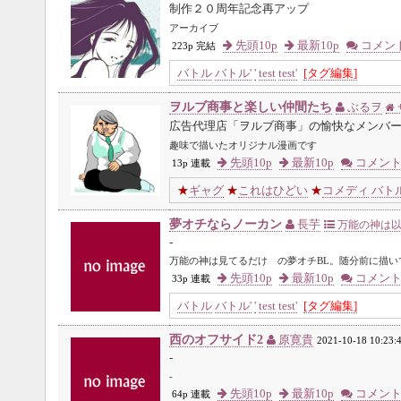
制作２０周年記念再アップ
アーカイブ
先頭10p
最新10p
コメン
223p 完結
バトル
バトル'
'
test
test'
[タグ編集]
ヲルブ商事と楽しい仲間たち
ぶるヲ
広告代理店「ヲルブ商事」の愉快なメンバ
趣味で描いたオリジナル漫画です
先頭10p
最新10p
コメン
13p 連載
★
ギャグ
★
これはひどい
★
コメディ
バト
夢オチならノーカン
長芋
万能の神は以
-
万能の神は見てるだけ の夢オチBL。随分前に描
先頭10p
最新10p
コメン
33p 連載
バトル
バトル'
'
test
test'
[タグ編集]
西のオフサイド2
原寛貴
2021-10-18 10:23:
-
-
先頭10p
最新10p
コメン
64p 連載