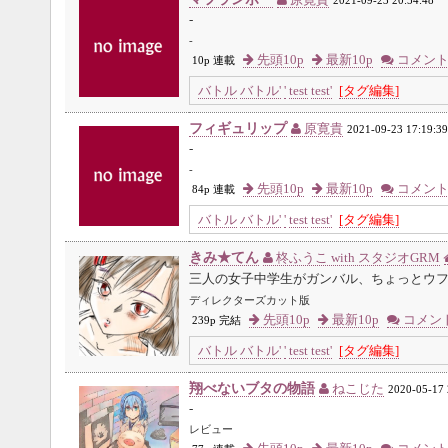
原寛貴
2021-09-23 20:54:48
-
-
先頭10p
最新10p
コメン
10p 連載
バトル
バトル'
'
test
test'
[タグ編集]
フィギュリップ
原寛貴
2021-09-23 17:19:39
-
-
先頭10p
最新10p
コメン
84p 連載
バトル
バトル'
'
test
test'
[タグ編集]
きみ★てん
柊ふうこ with スタジオGRM
三人の女子中学生がガンバル、ちょっとウ
ディレクターズカット版
先頭10p
最新10p
コメン
239p 完結
バトル
バトル'
'
test
test'
[タグ編集]
翔べないブタの物語
ねこじた
2020-05-17 
-
レビュー