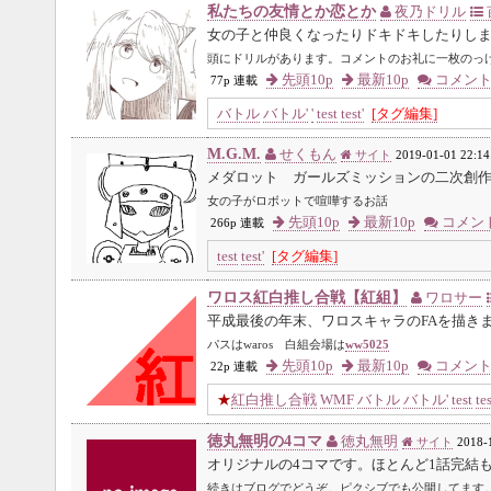
私たちの友情とか恋とか
夜乃ドリル
女の子と仲良くなったりドキドキしたりし
頭にドリルがあります。コメントのお礼に一枚のっ
先頭10p
最新10p
コメン
77p 連載
バトル
バトル'
'
test
test'
[タグ編集]
M.G.M.
せくもん
サイト
2019-01-01 22:14
メダロット ガールズミッションの二次創
女の子がロボットで喧嘩するお話
先頭10p
最新10p
コメン
266p 連載
test
test'
[タグ編集]
ワロス紅白推し合戦【紅組】
ワロサー
平成最後の年末、ワロスキャラのFAを描き
パスはwaros 白組会場は
ww5025
先頭10p
最新10p
コメン
22p 連載
★
紅白推し合戦
WMF
バトル
バトル'
test
tes
徳丸無明の4コマ
徳丸無明
サイト
2018-
オリジナルの4コマです。ほとんど1話完結
続きはブログでどうぞ。ピクシブでも公開してます