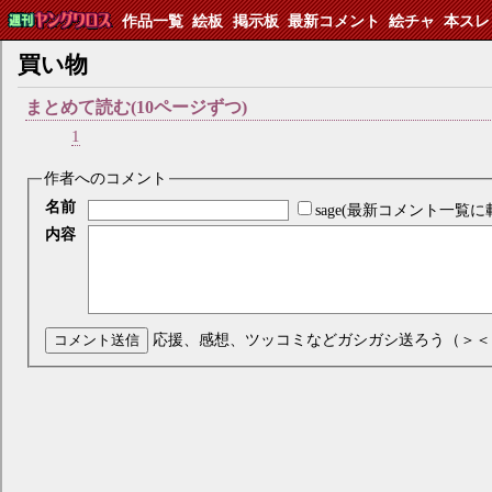
作品一覧
絵板
掲示板
最新コメント
絵チャ
本スレ
買い物
まとめて読む(10ページずつ)
1
作者へのコメント
名前
sage(最新コメント一覧に
内容
コメント送信
応援、感想、ツッコミなどガシガシ送ろう（＞＜