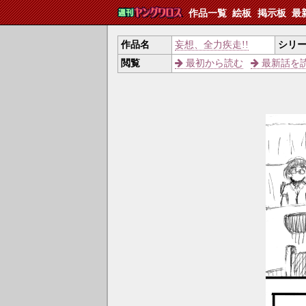
作品一覧
絵板
掲示板
最
作品名
妄想、全力疾走!!
シリ
閲覧
最初から読む
最新話を