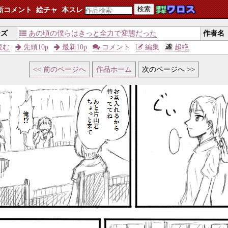
検索
新コメント
絵チャ
本スレ
ーズ
あの頃の僕らはきっと全力で変態だった
作者名
読む
先頭10p
最新10p
コメント
編集
超絶
<< 前のページへ
作品ホーム
次のページへ >>