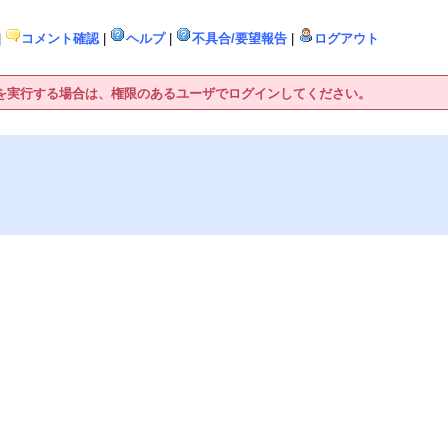
|
コメント確認
|
ヘルプ
|
不具合/要望報告
|
ログアウト
作を実行する場合は、権限のあるユーザでログインしてください。