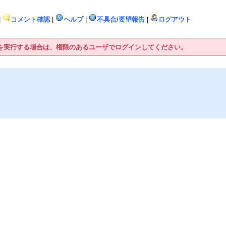
|
コメント確認
|
ヘルプ
|
不具合/要望報告
|
ログアウト
作を実行する場合は、権限のあるユーザでログインしてください。