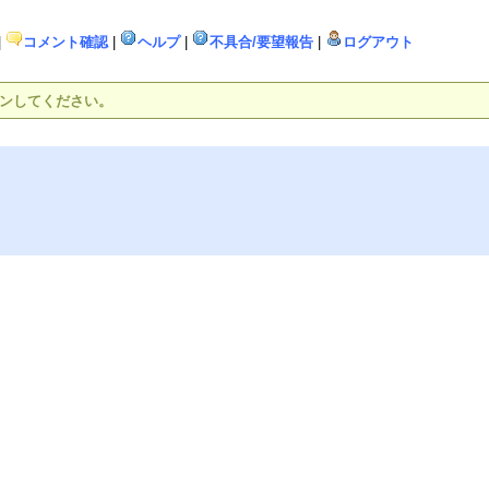
|
コメント確認
|
ヘルプ
|
不具合/要望報告
|
ログアウト
インしてください。