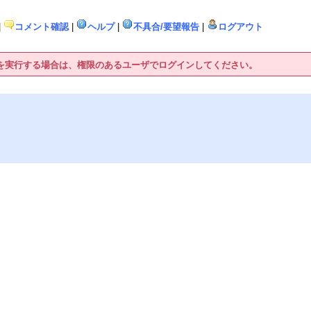
|
コメント確認
|
ヘルプ
|
不具合/要望報告
|
ログアウト
作を実行する場合は、権限のあるユーザでログインしてください。