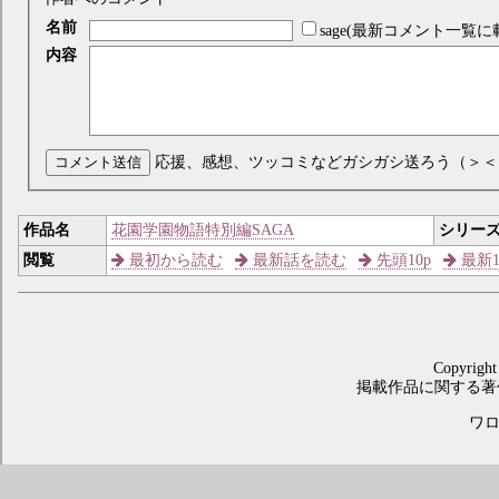
名前
sage(最新コメント一覧に
内容
コメント送信
応援、感想、ツッコミなどガシガシ送ろう（＞＜
作品名
花園学園物語特別編SAGA
シリー
閲覧
最初から読む
最新話を読む
先頭10p
最新1
Copyright
掲載作品に関する著
ワロス