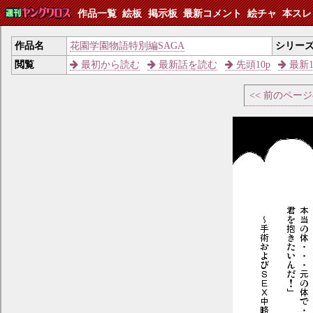
作品一覧
絵板
掲示板
最新コメント
絵チャ
本スレ
作品名
花園学園物語特別編SAGA
シリー
閲覧
最初から読む
最新話を読む
先頭10p
最新1
<< 前のペー