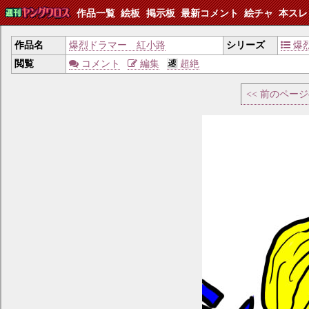
作品一覧
絵板
掲示板
最新コメント
絵チャ
本スレ
作品名
爆烈ドラマー 紅小路
シリーズ
爆
閲覧
コメント
編集
超絶
<< 前のペー