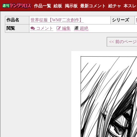
作品一覧
絵板
掲示板
最新コメント
絵チャ
本スレ
作品名
世界征服【WMF二次創作】
シリーズ
閲覧
コメント
編集
超絶
<< 前のペー