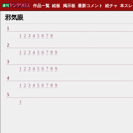
作品一覧
絵板
掲示板
最新コメント
絵チャ
本スレ
邪気眼
1
1
2
3
4
5
6
7
8
2
1
2
3
4
5
6
7
8
9
3
1
2
3
4
5
6
7
8
9
4
1
2
3
4
5
6
7
8
9
5
1