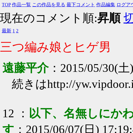
TOP
作品一覧
この作品を見る
最下コメント
作品編集
ログア
現在のコメント順:
昇順
最新
1
2
三つ編み娘とヒゲ男
遠藤平介
：
2015/05/30(土)
続きはhttp://yw.vipdoor.
12
：
以下、名無しにかわ
す
：
2015/06/07(日) 17:19