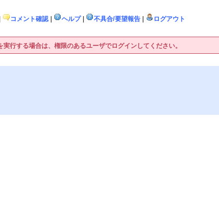
|
コメント確認
|
ヘルプ
|
不具合/要望報告
|
ログアウト
作を実行する場合は、権限のあるユーザでログインしてください。