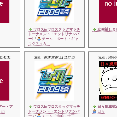
ワロスinワロスタッグマッチ
立候補しま
トーナメント・エントリナンバ
ー1
/
チーム「ポート・ギャ
ラクティカ」
22:42:32
連載：
2009/08/29(土) 02:47:53
完結：
2009/0
アー・ア
ワロスinワロスタッグマッチ
日々風車式
ifj
トーナメント・エントリナンバ
日々
ー3
/
チーム「漁船・十三