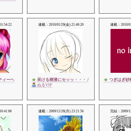
01:54:22
連載：
2010/01/29(金) 21:40:20
連載：
2010/0
ティーヘ
呆ける樹液にセッッ・・・
/
つぎはぎ砂
ぬるVIP
10:41:06
連載：
2009/12/28(月) 23:21:56
完結：
2009/1