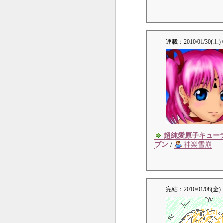
連載：
2010/01/30(土) 
超純愛原子キュー
ブン
/
神楽雪崩
完結：
2010/01/08(金) 