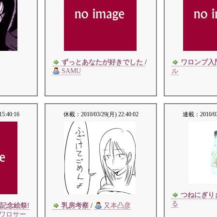
ずっとあなたが好きでした
/
ワロンプ入
SAMU
ル
15:40:16
休載：
2010/03/29(月) 22:40:02
連載：
2010/0
つねにぎり
る
記念絵祭!
乳房考察
/
又本凸彦
ワロサー