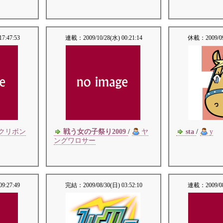
17:47:53
連載：
2009/10/28(水) 00:21:14
休載：
2009/0
クリボン
戦う女の子祭り2009
/
ヤ
sta
/
y
ングワロサー
09:27:49
完結：
2009/08/30(日) 03:52:10
連載：
2009/0