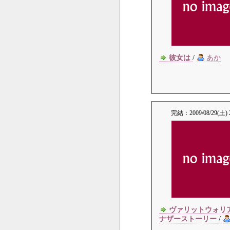
彼女は
/
あか
完結：
2009/08/29(土) 
ヴァリットウォリ
ナザーストーリー
/