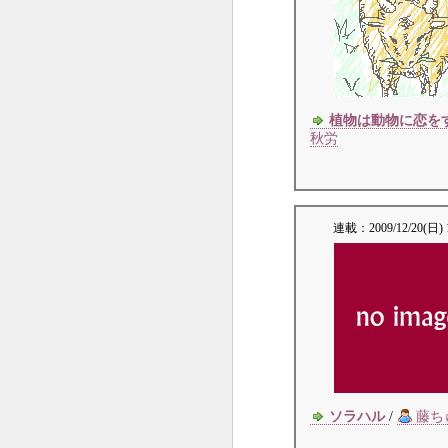
植物は動物に恋を
秋労
連載：
2009/12/20(日) 
ソラハル
/
藤ち