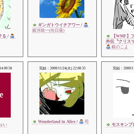
ギンガトウイチアワー
/
銀河統一(向日葵)
する
/
【WMF】
外伝〝クリスマ
銀のこよ
14:09:58
完結：
2009/11/24(火) 22:08:35
完結：
2009/1
Wonderland in Alice
/
司
ゅい
モスキンブ