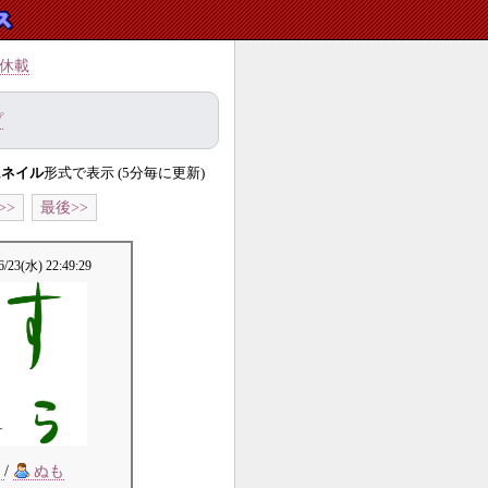
休載
プ
ムネイル
形式で表示 (5分毎に更新)
>>
最後>>
6/23(水) 22:49:29
!
/
ぬも