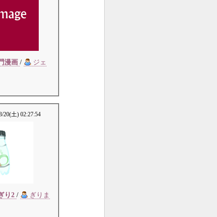
門漫画
/
ジェ
3/20(土) 02:27:54
ぎり2
/
ぎりま