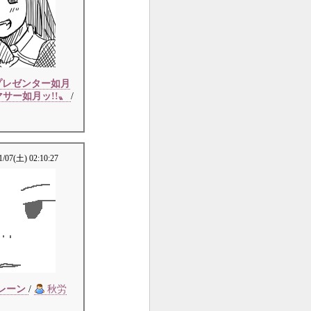
プレゼンター如月
サー如月ッ!!〟
/
1/07(土) 02:10:27
レーン
/
秋労