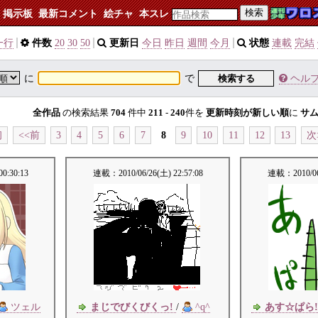
検索
掲示板
最新コメント
絵チャ
本スレ
一行
件数
20
30
50
更新日
今日
昨日
週間
今月
状態
連載
完結
に
で
検索する
ヘル
全作品
の検索結果
704
件中
211
-
240
件を
更新時刻が新しい順
に
サ
初
<<前
3
4
5
6
7
8
9
10
11
12
13
次
00:30:13
連載：
2010/06/26(土) 22:57:08
連載：
2010/0
ツェル
まじでびくびくっ!
/
^q^
あす☆ぱら