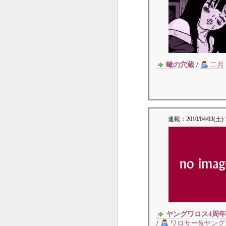
蠍の穴蔵
/
二月
連載：
2010/04/03(土) 
ヤングワロス4周年
/
ワロサー&ヤング