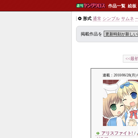
作品一覧
絵板
形式
通常
シンプル
サムネ
掲載作品を
<<最
連載：
2010/06/28(月) 
アリスファイト!
/