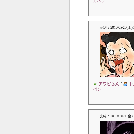
ガネフ
完結：
2010/05/29(土) 
アワビさん
/
中
パシー
完結：
2010/05/21(金) 