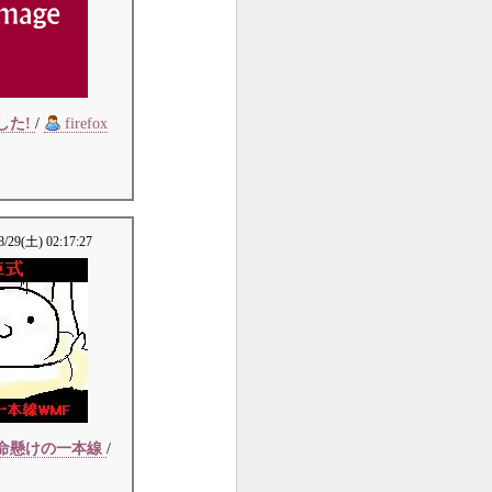
した!
/
firefox
8/29(土) 02:17:27
命懸けの一本線
/