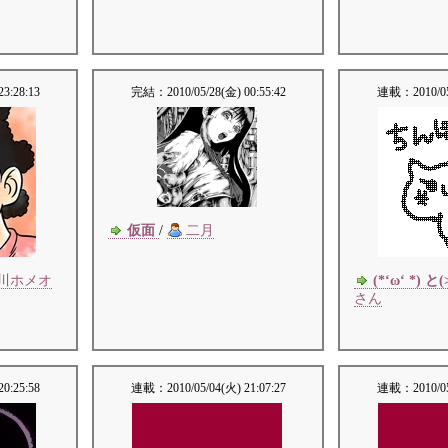
23:28:13
完結：
2010/05/28(金) 00:55:42
連載：
2010/0
仮面
/
二月
川ホメオ
(*‘ω‘ *) と(
さん
20:25:58
連載：
2010/05/04(火) 21:07:27
連載：
2010/0