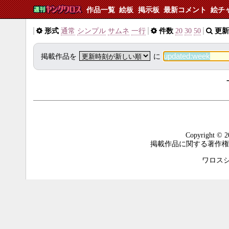
作品一覧
絵板
掲示板
最新コメント
絵チ
形式
通常
シンプル
サムネ
一行
件数
20
30
50
更新
掲載作品を
に
Copyright © 2
掲載作品に関する著作権
ワロスシステ