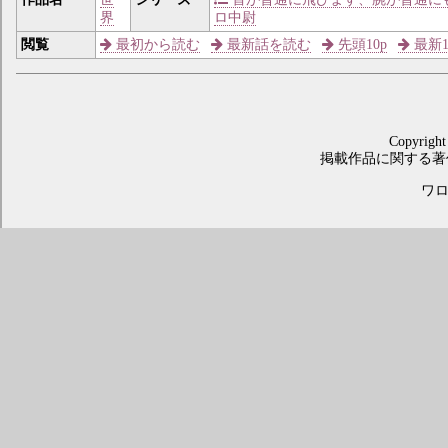
界
ロ中尉
閲覧
最初から読む
最新話を読む
先頭10p
最新1
Copyright
掲載作品に関する著
ワロス