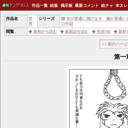
作品一覧
絵板
掲示板
最新コメント
絵チャ
本スレ
作品名
世
シリーズ
首が普通に飛びます、腕が普通に
界
ロ中尉
閲覧
最初から読む
最新話を読む
先頭10p
最新1
<< 前のペー
第一