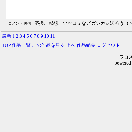
応援、感想、ツッコミなどガシガシ送ろう（
最新
1
2
3
4
5
6
7
8
9
10
11
TOP
作品一覧
この作品を見る
上へ
作品編集
ログアウト
ワロスシ
powered