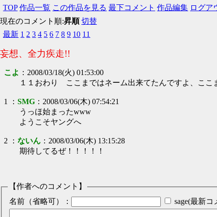
TOP
作品一覧
この作品を見る
最下コメント
作品編集
ログア
現在のコメント順:
昇順
切替
最新
1
2
3
4
5
6
7
8
9
10
11
妄想、全力疾走!!
こよ
：
2008/03/18(火) 01:53:00
１１おわり ここまではネーム出来てたんですよ、ここ
1
：
SMG
：
2008/03/06(木) 07:54:21
うっほ始まったwww
ようこそヤングへ
2
：
ないん
：
2008/03/06(木) 13:15:28
期待してるぜ！！！！！
【作者へのコメント】
名前（省略可）：
sage(最