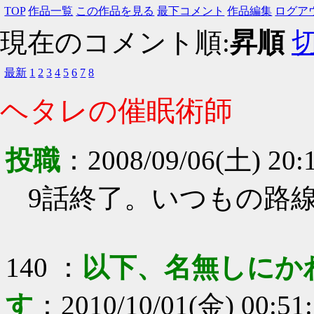
TOP
作品一覧
この作品を見る
最下コメント
作品編集
ログア
現在のコメント順:
昇順
最新
1
2
3
4
5
6
7
8
ヘタレの催眠術師
投職
：
2008/09/06(土) 20:
9話終了。いつもの路
140
：
以下、名無しにか
す
：
2010/10/01(金) 00:51