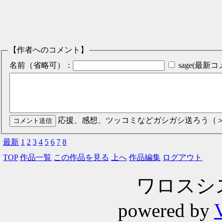
【作者へのコメント】
名前（省略可）：
sage(最
応援、感想、ツッコミなどガシガシ送ろう（
最新
1
2
3
4
5
6
7
8
TOP
作品一覧
この作品を見る
上へ
作品編集
ログアウト
ワロスシステ
powered by