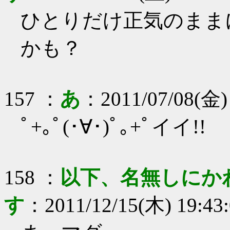
ひとりだけ正気のまま
かも？
157
：
あ
：
2011/07/08(金)
ﾟ+｡ﾟ(･∀･)ﾟ｡+ﾟイイ!!
158
：
以下、名無しにか
す
：
2011/12/15(木) 19:43