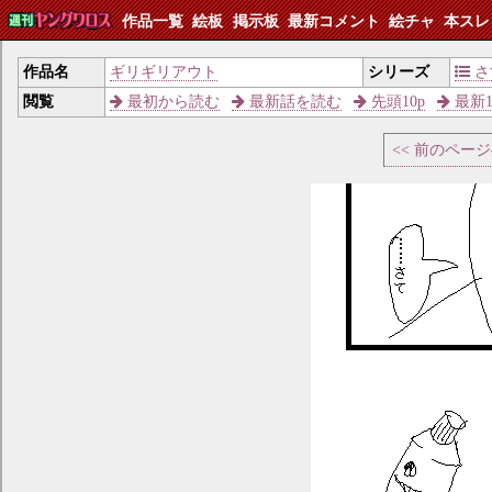
作品一覧
絵板
掲示板
最新コメント
絵チャ
本スレ
作品名
ギリギリアウト
シリーズ
さ
閲覧
最初から読む
最新話を読む
先頭10p
最新1
<< 前のペー