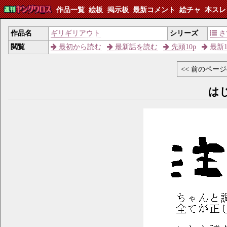
作品一覧
絵板
掲示板
最新コメント
絵チャ
本スレ
作品名
ギリギリアウト
シリーズ
さ
閲覧
最初から読む
最新話を読む
先頭10p
最新1
<< 前のペー
は