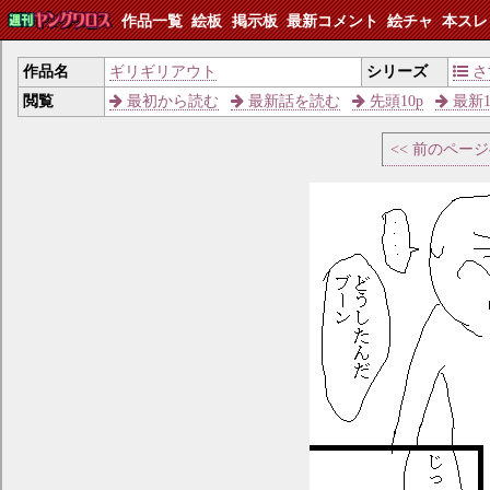
作品一覧
絵板
掲示板
最新コメント
絵チャ
本スレ
作品名
ギリギリアウト
シリーズ
さ
閲覧
最初から読む
最新話を読む
先頭10p
最新1
<< 前のペー