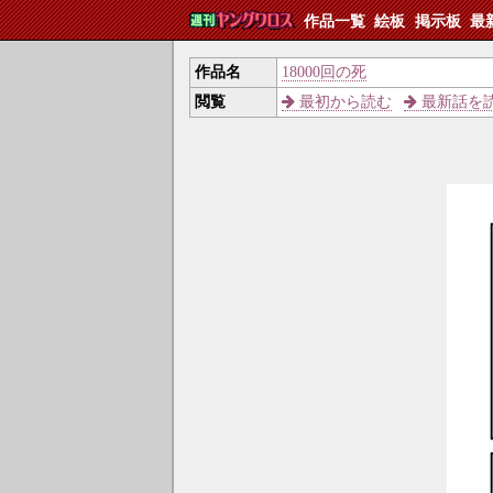
作品一覧
絵板
掲示板
最
作品名
18000回の死
閲覧
最初から読む
最新話を