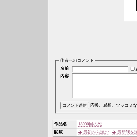
作者へのコメント
名前
内容
コメント送信
応援、感想、ツッコミ
作品名
18000回の死
閲覧
最初から読む
最新話を