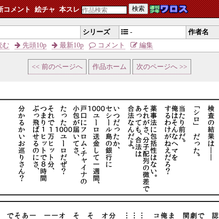
検索
新コメント
絵チャ
本スレ
シリーズ
-
作者名
読む
先頭10p
最新10p
コメント
編集
<< 前のページへ
作品ホーム
次のページへ >>