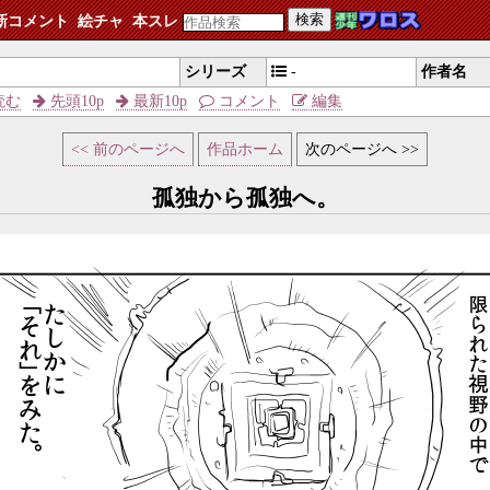
検索
新コメント
絵チャ
本スレ
シリーズ
-
作者名
読む
先頭10p
最新10p
コメント
編集
<< 前のページへ
作品ホーム
次のページへ >>
孤独から孤独へ。