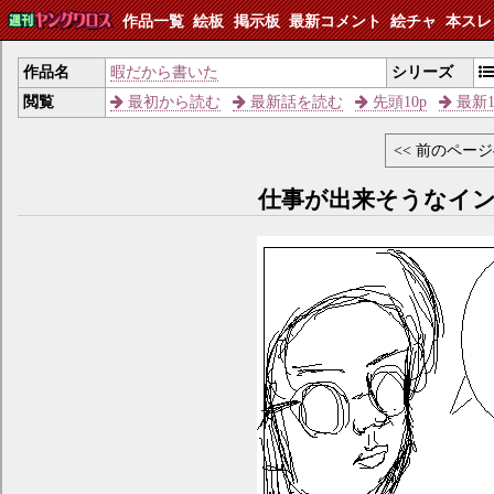
作品一覧
絵板
掲示板
最新コメント
絵チャ
本スレ
作品名
暇だから書いた
シリーズ
閲覧
最初から読む
最新話を読む
先頭10p
最新1
<< 前のペー
仕事が出来そうなイ