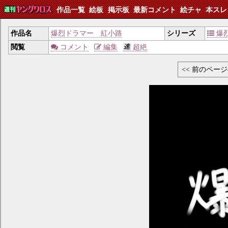
作品一覧
絵板
掲示板
最新コメント
絵チャ
本スレ
作品名
爆烈ドラマー 紅小路
シリーズ
爆
閲覧
コメント
編集
超絶
<< 前のペー