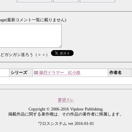
sage(最新コメント一覧に載りません)
などガシガシ送ろう（＞＜）
シリーズ
爆烈ドラマー 紅小路
作者名
要望スレ
Copyright © 2006-2016 Vipdoor Publishing.
掲載作品に関する著作権は、その作品の著作者に帰属します。
ワロスシステム ver 2016-01-01