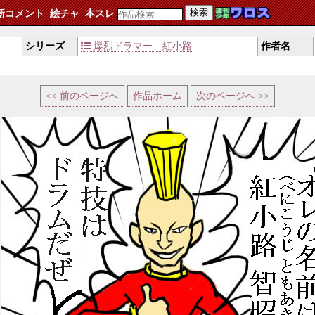
検索
新コメント
絵チャ
本スレ
シリーズ
爆烈ドラマー 紅小路
作者名
<< 前のページへ
作品ホーム
次のページへ >>