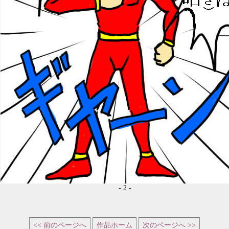
- 2 -
<< 前のページへ
作品ホーム
次のページへ >>