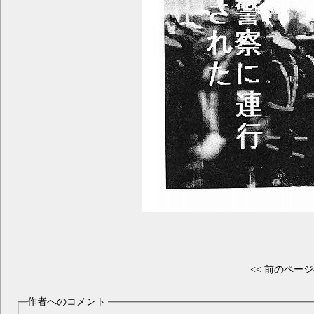
<< 前のペー
作者へのコメント