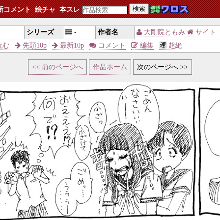
検索
新コメント
絵チャ
本スレ
シリーズ
-
作者名
大剛院ともみ
サイト
読む
先頭10p
最新10p
コメント
編集
超絶
<< 前のページへ
作品ホーム
次のページへ >>