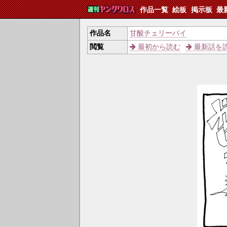
作品一覧
絵板
掲示板
最
作品名
甘酸チェリーパイ
閲覧
最初から読む
最新話を