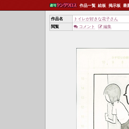
作品一覧
絵板
掲示板
最
作品名
トイレが好きな花子さん
閲覧
コメント
編集