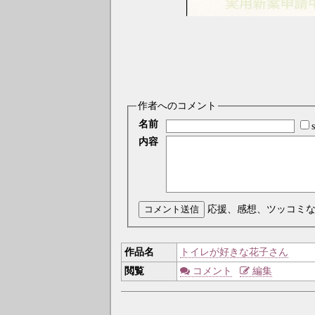
作者へのコメント
名前
内容
コメント送信
応援、感想、ツッコミ
作品名
トイレが好きな花子さん
閲覧
コメント
編集