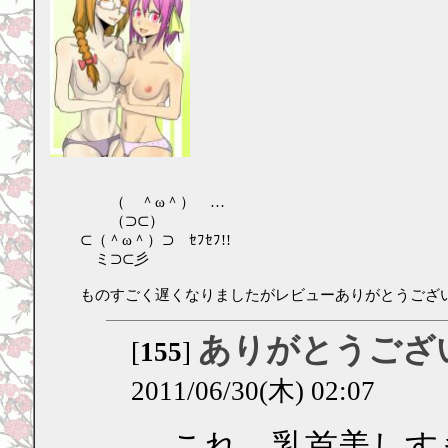
（ ＾ω＾） …
（⊃⊂）
⊂（＾ω＾）⊃ ｾﾌｾﾌ!!
ミ⊃⊂彡
ものすごく遅くなりましたがレビューありがとうござ
ありがとうござ
[
155
]
2011/06/30(木) 02:07
これ…乳首美しす