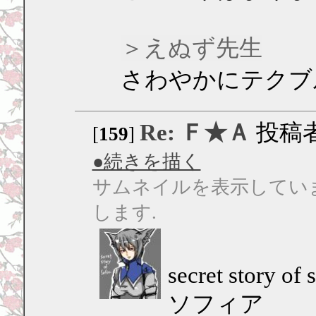
＞えぬず先生
さわやかにテクブル
Re: Ｆ★Ａ
投稿
[
159
]
●続きを描く
サムネイルを表示してい
します.
secret story of 
ソフィア