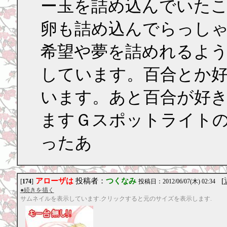
ー玉を詰め込んでいた
卵も詰め込んでらっし
希望や夢を詰めれるよ
しています。百合とか
います。あと百合が好
ますＧスポットライト
ったあ
アローザは
投稿者：
つくなみ
[
[
174
]
投稿日：2012/06/07(木) 02:34
●続きを描く
サムネイルを表示しています.クリックすると元のサイズを表示します.