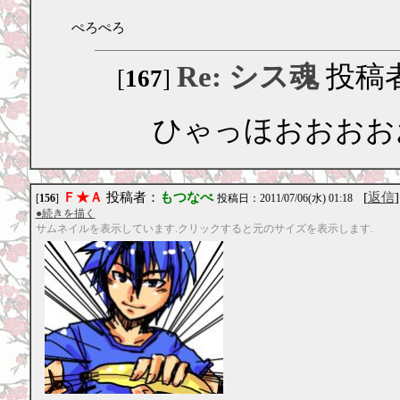
ぺろぺろ
Re: シス魂
投稿
[
167
]
ひゃっほおおおお
Ｆ★Ａ
投稿者：
もつなべ
[
返信
]
[
156
]
投稿日：2011/07/06(水) 01:18
●続きを描く
サムネイルを表示しています.クリックすると元のサイズを表示します.