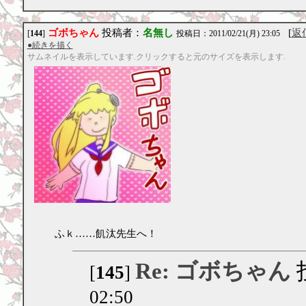
ゴボちゃん
投稿者：
名無し
[
返
[
144
]
投稿日：2011/02/21(月) 23:05
●続きを描く
サムネイルを表示しています.クリックすると元のサイズを表示します.
ふｋ……飢汰先生へ！
Re: ゴボちゃん
[
145
]
02:50