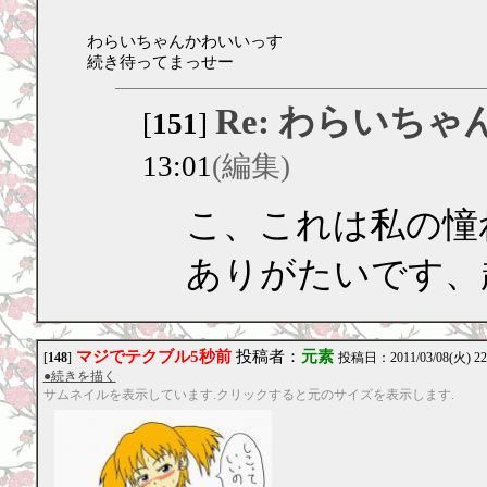
わらいちゃんかわいいっす
続き待ってまっせー
Re: わらいちゃ
[
151
]
13:01
(編集)
こ、これは私の憧
ありがたいです、
マジでテクブル5秒前
投稿者：
元素
[
148
]
投稿日：2011/03/08(火) 22
●続きを描く
サムネイルを表示しています.クリックすると元のサイズを表示します.