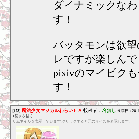
ダイナミックなわ
す！
バッタモンは欲望
レですが楽しんで
pixivのマイピ
す！
魔法少女マジカルわらいＦＡ
投稿者：
名無し
[
153
]
投稿日：2011/0
●続きを描く
サムネイルを表示しています.クリックすると元のサイズを表示します.