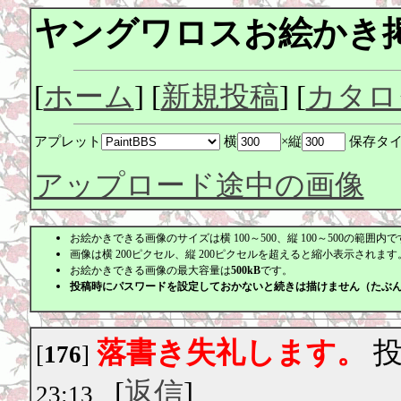
ヤングワロスお絵かき
[
ホーム
] [
新規投稿
] [
カタロ
アプレット
横
×縦
保存タ
アップロード途中の画像
お絵かきできる画像のサイズは横 100～500、縦 100～500の範囲内で
画像は横 200ピクセル、縦 200ピクセルを超えると縮小表示されます。
お絵かきできる画像の最大容量は
500kB
です。
投稿時にパスワードを設定しておかないと続きは描けません（たぶ
落書き失礼します。
投
[
176
]
[
返信
]
23:13