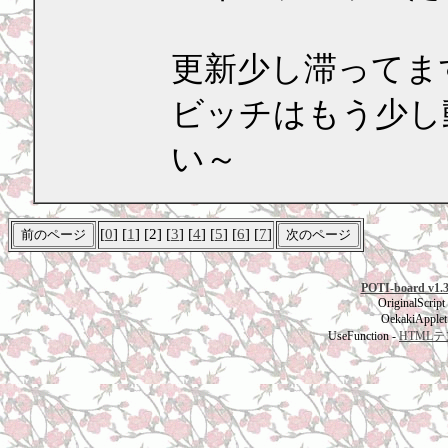
更新少し滞ってま
ビッチはもう少し
い～
[
0
] [
1
] [2] [
3
] [
4
] [
5
] [
6
] [
7
]
POTI-board v1.
OriginalScript
OekakiApplet
UseFunction -
HTML