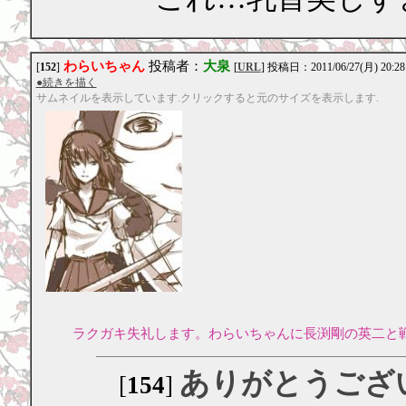
わらいちゃん
投稿者：
大泉
[
152
]
[
URL
] 投稿日：2011/06/27(月) 20:28
●続きを描く
サムネイルを表示しています.クリックすると元のサイズを表示します.
ラクガキ失礼します。わらいちゃんに長渕剛の英二と
ありがとうござ
[
154
]