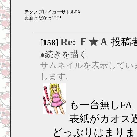
テクノブレイカーサトルFA
更新まだかっ!!!!!!
Re: Ｆ★Ａ
投稿
[
158
]
●続きを描く
サムネイルを表示してい
します.
もー台無しFA
表紙がカオス
どっぷりはまりま