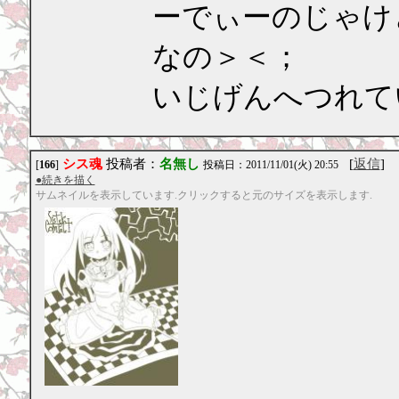
ーでぃーのじゃけ
なの＞＜；
いじげんへつれて
シス魂
投稿者：
名無し
[
返信
]
[
166
]
投稿日：2011/11/01(火) 20:55
●続きを描く
サムネイルを表示しています.クリックすると元のサイズを表示します.