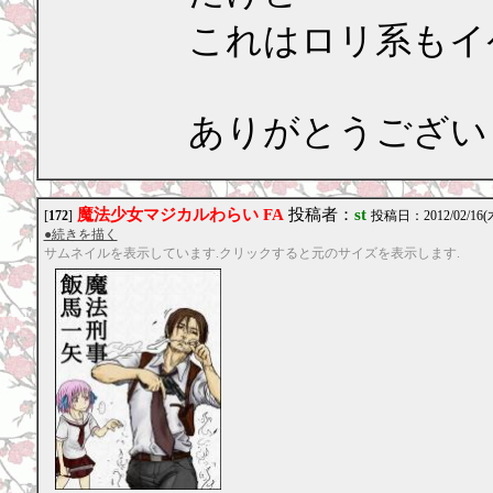
これはロリ系もイ
ありがとうござい
魔法少女マジカルわらい FA
投稿者：
st
[
172
]
投稿日：2012/02/16(木
●続きを描く
サムネイルを表示しています.クリックすると元のサイズを表示します.