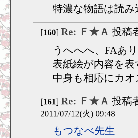
特濃な物語は読み
Re: Ｆ★Ａ
投稿
[
160
]
うへへへ、FAあ
表紙絵が内容を表
中身も相応にカオ
Re: Ｆ★Ａ
投稿
[
161
]
2011/07/12(火) 09:48
もつなべ先生