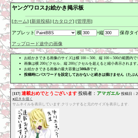
ヤングワロスお絵かき掲示板
[
ホーム
] [
新規投稿
] [
カタログ
] [
管理用
]
アプレット
横
×縦
保存タ
アップロード途中の画像
お絵かきできる画像のサイズは横 100～500、縦 100～500の範囲内で
画像は横 200ピクセル、縦 200ピクセルを超えると縮小表示されます。
お絵かきできる画像の最大容量は
500kB
です。
投稿時にパスワードを設定しておかないと続きは描けません（たぶ
連載おめでとうございます
投稿者：
アマガエル
[
117
]
投稿日：2010
●続きを描く
サムネイルを表示しています.クリックすると元のサイズを表示します.