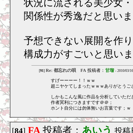
状況に流される美少女・
関係性が秀逸だと思い
予想できない展開を作
構成力がすごいと思い
Re: 都忘れの唄 FA
投稿者：
甘瑠
[
91
]
- 2010/03/1
すげーーーー！！ｗｗ
超ニヤケてしまったｗｗｗありがとうご
しかもこんな風に作品を分析していただ
作者冥利につきますです＠＠；
ホント自分には勿体無いお言葉です；ｗ
FA
投稿者：
あいう
[
84
]
投稿日：