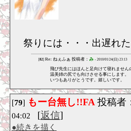
祭りには・・・出遅れ
Re: ねぇふぁ
投稿者：
み
[
82
]
- 2010/01/24(日) 23:13
飛び先生にはほんと足向けて寝れません
温美姉の尻でも向けさせる事にします。
いつもありがとうです。嬉しいです。
もー台無し!!FA
投稿者
[
79
]
[
返信
]
04:02
●続きを描く