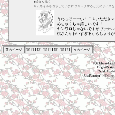
●続きを描く
サムネイルを表示しています.クリックすると元のサイズを
うわっほーーい！ＦＡいただきマ
めちゃくちゃ嬉しいです！
ヤンワロじゃないですがヴァナル
桃さんかわいすぎるからしょうが
[
0
] [
1
] [
2
] [
3
] [4] [
5
] [
6
] [
7
]
POTI-board v1.
OriginalScript
OekakiApplet
UseFunction -
HTML