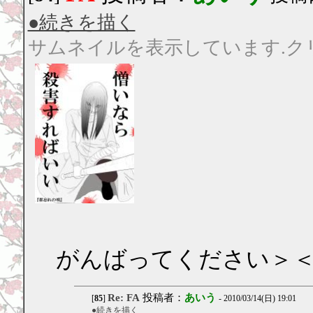
●続きを描く
サムネイルを表示しています.ク
がんばってください＞
Re: FA
投稿者：
あいう
[
85
]
- 2010/03/14(日) 19:01
●続きを描く