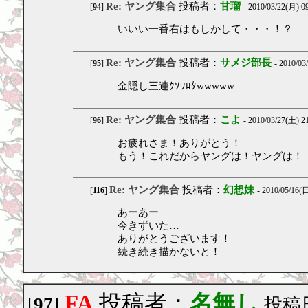
Re: ヤング集合
投稿者：
甘瑠
[
94
]
- 2010/03/22(月) 0
いいい一番右はもしかして・・・！？
Re: ヤング集合
投稿者：
サメジ部長
[
95
]
- 2010/03
金隠し三連ｸｿﾜﾛﾀwwwww
Re: ヤング集合
投稿者：
こよ
[
96
]
- 2010/03/27(土) 2
お疲れさま！ありがとう！
もう！これだからヤングは！ヤングは！
Re: ヤング集合
投稿者：
幻想妹
[
116
]
- 2010/05/16(日
あーあー
今きずいた…
ありがとうございます！
続き続き描かないと！
FA
投稿者：
名無し
[
97
]
投稿日：