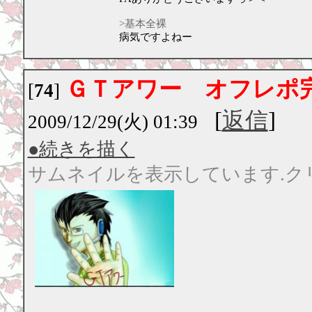
>基本全裸
病気ですよねー
ＧＴアワー オフレポ
[
74
]
[
返信
]
2009/12/29(火) 01:39
●続きを描く
サムネイルを表示しています.ク