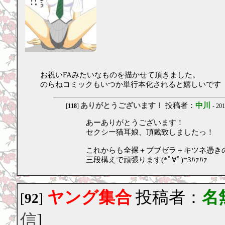
お祝いFAみたいなものを描かせて頂きました。
のらねコミックもいつか単行本化されると嬉しいです
ありがとうございます！
投稿者：
中川
[
118
]
- 20
あーありがとうございます！
セクシー猫耳娘、頂戴致しましたっ！
これからも全裸＋ブブゼラ＋キツネ憑き
三段構えで頑張ります(*ﾟ∀ﾟ)=3ﾊｧﾊｧ
ヤング集合
投稿者：
名
[
92
]
信
]