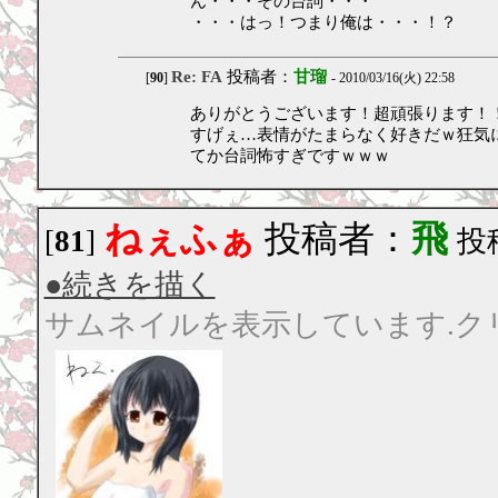
ん・・・その台詞・・・
・・・はっ！つまり俺は・・・！？
Re: FA
投稿者：
甘瑠
[
90
]
- 2010/03/16(火) 22:58
ありがとうございます！超頑張ります！
すげぇ…表情がたまらなく好きだｗ狂気
てか台詞怖すぎですｗｗｗ
ねぇふぁ
投稿者：
飛
[
81
]
投稿
●続きを描く
サムネイルを表示しています.ク