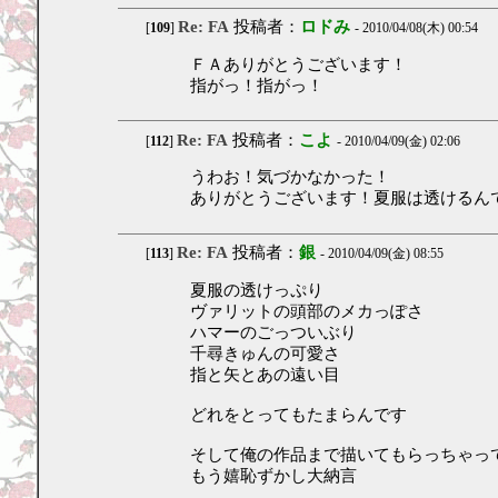
Re: FA
投稿者：
ロドみ
[
109
]
- 2010/04/08(木) 00:54
ＦＡありがとうございます！
指がっ！指がっ！
Re: FA
投稿者：
こよ
[
112
]
- 2010/04/09(金) 02:06
うわお！気づかなかった！
ありがとうございます！夏服は透けるん
Re: FA
投稿者：
銀
[
113
]
- 2010/04/09(金) 08:55
夏服の透けっぷり
ヴァリットの頭部のメカっぽさ
ハマーのごっついぶり
千尋きゅんの可愛さ
指と矢とあの遠い目
どれをとってもたまらんです
そして俺の作品まで描いてもらっちゃっ
もう嬉恥ずかし大納言