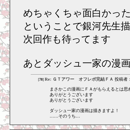
めちゃくちゃ面白かっ
ということで銀河先生
次回作も待ってます
あとダッシュ一家の漫
Re: ＧＴアワー オフレポ完結ＦＡ
投稿者
[
78
]
まさかこの漫画にＦＡがもらえるとは思
ありがとうございます
ありがとうございます
ダッシュ一家の漫画は描きますよ！
……そのうち…