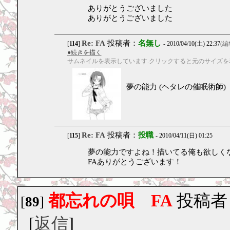
ありがとうございました
ありがとうございました
Re: FA
投稿者：
名無し
[
114
]
- 2010/04/10(土) 22:37
(編
●続きを描く
サムネイルを表示しています.クリックすると元のサイズを
夢の能力 (ヘタレの催眠術師)
Re: FA
投稿者：
投職
[
115
]
- 2010/04/11(日) 01:25
夢の能力ですよね！描いてる俺も欲しく
FAありがとうございます！
都忘れの唄 FA
投稿者
[
89
]
[
返信
]