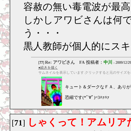
容赦の無い毒電波が最
しかしアワビさんは何
う・・・
黒人教師が個人的にスキ
Re: アワビさん FA
投稿者：
中川
[
77
]
- 2009/12/2
●続きを描く
サムネイルを表示しています.クリックすると元のサイズを
キュート＆ダークなＦＡ、ありが
恐縮です(*ﾟ∀ﾟ)=3ﾊｧﾊｧ
しゃくって！アムリア
[
71
]