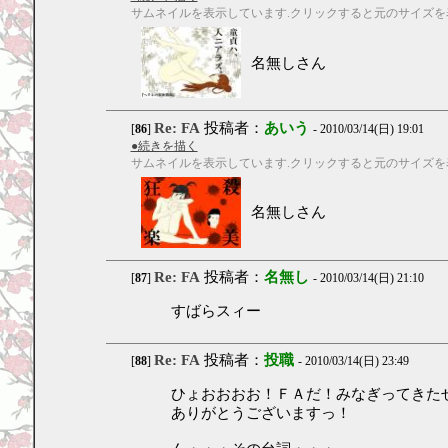
サムネイルを表示しています.クリックすると元のサイズを
名無しさん
Re: FA
投稿者：
あいう
[
86
]
- 2010/03/14(日) 19:01
●続きを描く
サムネイルを表示しています.クリックすると元のサイズを
名無しさん
Re: FA
投稿者：
名無し
[
87
]
- 2010/03/14(日) 21:10
すばらスィー
Re: FA
投稿者：
投職
[
88
]
- 2010/03/14(日) 23:49
ひょおおおお！ＦＡだ！みなぎってきた
ありがとうございますっ！