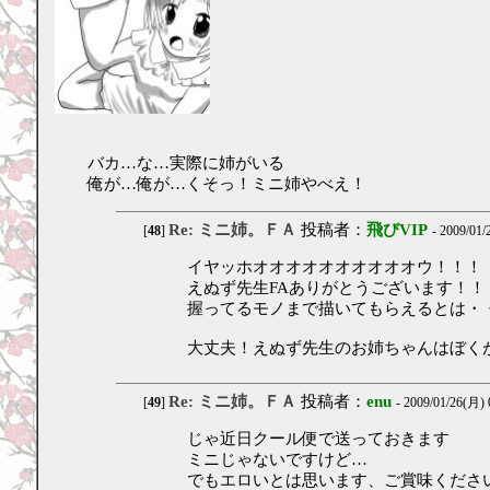
バカ…な…実際に姉がいる
俺が…俺が…くそっ！ミニ姉やべえ！
Re: ミニ姉。ＦＡ
投稿者：
飛びVIP
[
48
]
- 2009/01/
イヤッホオオオオオオオオオオウ！！！
えぬず先生FAありがとうございます！！
握ってるモノまで描いてもらえるとは・
大丈夫！えぬず先生のお姉ちゃんはぼく
Re: ミニ姉。ＦＡ
投稿者：
enu
[
49
]
- 2009/01/26(月) 
じゃ近日クール便で送っておきます
ミニじゃないですけど…
でもエロいとは思います、ご賞味ください(