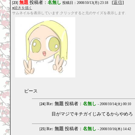
無題
投稿者：
名無し
[
返信
]
[
23
]
投稿日：2008/10/13(月) 23:18
●続きを描く
サムネイルを表示しています.クリックすると元のサイズを表示します.
ピース
Re: 無題
投稿者：
名無し
[
24
]
- 2008/10/14(火) 00:10
目がマジでキチガイじみてるからやめろ
Re: 無題
投稿者：
名無し
[
25
]
- 2008/10/16(木) 14:42