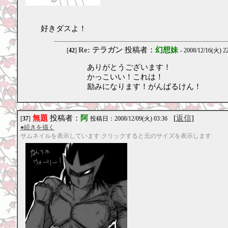
好きダスよ！
Re: テラガン
投稿者：
幻想妹
[
42
]
- 2008/12/16(火) 2
ありがとうございます！
かっこいい！これは！
励みになります！がんばるけん！
無題
投稿者：
阿
[
返信
]
[
37
]
投稿日：2008/12/09(火) 03:36
●続きを描く
サムネイルを表示しています.クリックすると元のサイズを表示します.