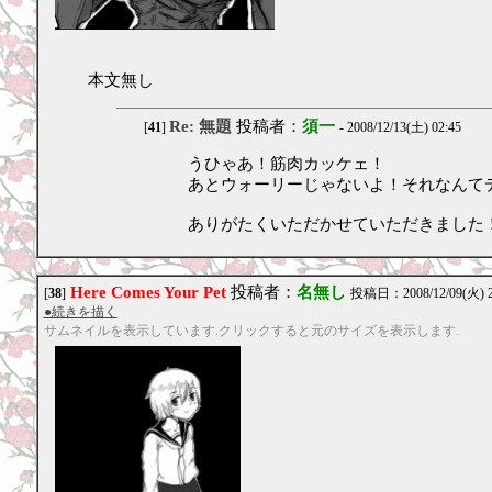
本文無し
Re: 無題
投稿者：
須一
[
41
]
- 2008/12/13(土) 02:45
うひゃあ！筋肉カッケェ！
あとウォーリーじゃないよ！それなんて
ありがたくいただかせていただきました
Here Comes Your Pet
投稿者：
名無し
[
38
]
投稿日：2008/12/09(火) 2
●続きを描く
サムネイルを表示しています.クリックすると元のサイズを表示します.