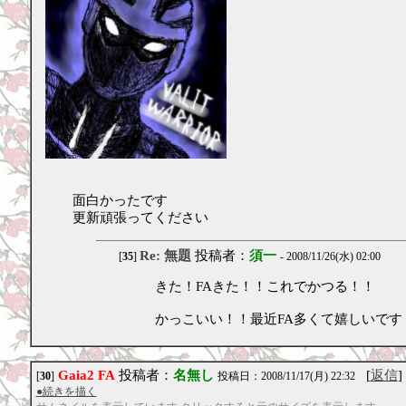
面白かったです
更新頑張ってください
Re: 無題
投稿者：
須一
[
35
]
- 2008/11/26(水) 02:00
きた！FAきた！！これでかつる！！
かっこいい！！最近FA多くて嬉しいです
Gaia2 FA
投稿者：
名無し
[
返信
]
[
30
]
投稿日：2008/11/17(月) 22:32
●続きを描く