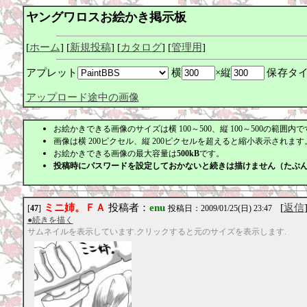
ヤングワロスお絵かき掲示板
[
ホーム
] [
新規投稿
] [
カタログ
] [
管理用
]
アプレット
横
×縦
保存タ
アップロード途中の画像
お絵かきできる画像のサイズは横 100～500、縦 100～500の範囲内で
画像は横 200ピクセル、縦 200ピクセルを超えると縮小表示されます。
お絵かきできる画像の最大容量は
500kB
です。
投稿時にパスワードを設定しておかないと続きは描けません（たぶ
ミニ姉。ＦＡ
投稿者：
enu
[
返信
[
47
]
投稿日：2009/01/25(日) 23:47
●続きを描く
サムネイルを表示しています.クリックすると元のサイズを表示します.