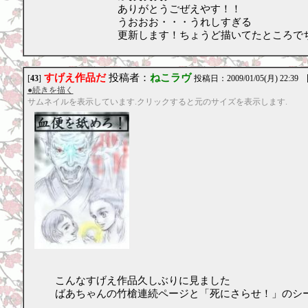
ありがとうごぜえやす！！
うおおお・・・うれしすぎる
更新します！ちょうど描いてたところで
すげえ作品だ
投稿者：
ねこラヴ
[
43
]
投稿日：2009/01/05(月) 22:39
●続きを描く
サムネイルを表示しています.クリックすると元のサイズを表示します.
こんなすげえ作品久しぶりに見ました
ばあちゃんの竹槍連続ページと「死にさらせ！」のシ