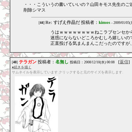
・・・こういうの書いていいの？山田キモス先生のご
削除シマス
Re: すげえ作品だ
投稿者：
kimos
[
44
]
- 2009/01/05(
うはｗｗｗｗｗｗｗｗねこラブセンセか
迷惑にならないどころかむしろ嬉しいの
正直投げる気まんまんこだったのですが
テラガン
投稿者：
名無し
[
返信
]
[
40
]
投稿日：2008/12/10(水) 00:08
●続きを描く
サムネイルを表示しています.クリックすると元のサイズを表示します.