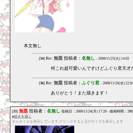
本文無し
Re: 無題
投稿者：
名無し
[
34
]
- 2008/11/25(火) 14:02
何これ超可愛いんですけどふぐり君天才
Re: 無題
投稿者：
ふぐり君
[
36
]
- 2008/11/26(水) 22:0
ありがとう！また描きます！
無題
投稿者：
名無し
[
33
]
投稿日：2008/11/24(月) 17:28 - 描画時間：2
●続きを描く
サムネイルを表示しています.クリックすると元のサイズを表示します.