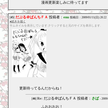
漫画更新楽しみに待ってます
だぶる＠ぱんちＦＡ
投稿者：
enu
[
45
]
投稿日：2009/01/11(日) 20:22
●続きを描く
サムネイルを表示しています.クリックすると元のサイズを表示します.
更新待ってるんだからね！
Re: だぶる＠ぱんちＦＡ
投稿者：
さば
[
46
]
- 2009
ふおおおお！