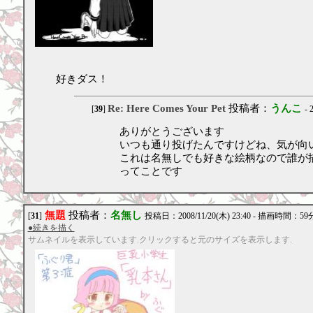
好きダス！
Re: Here Comes Your Pet
投稿者：
うんこ
[
39
]
- 
ありがとうございます
いつも通り投げたんですけどね、気が向
これは名無しでも好きな絵柄なので誰が
ってことです
無題
投稿者：
名無し
[
31
]
投稿日：2008/11/20(木) 23:40 - 描画時間：59
●続きを描く
サムネイルを表示しています.クリックすると元のサイズを表示します.