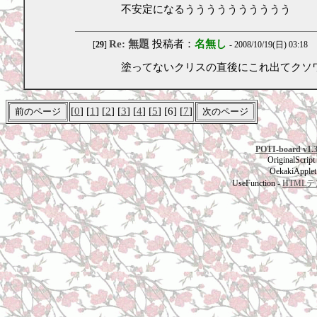
不安定になるうううううううううう
Re: 無題
投稿者：
名無し
[
29
]
- 2008/10/19(日) 03:18
塗ってないクリスの直後にこれ出てクソ
[
0
] [
1
] [
2
] [
3
] [
4
] [
5
] [6] [
7
]
POTI-board v1.
OriginalScript
OekakiApplet
UseFunction -
HTML