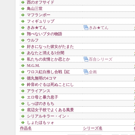
西のオフサイド
鳥山三世
マフランボー
フィギュリップ
きみ★てん
きみ★てん
翔べないブタの物語
ウルフ
好きになった彼女がたまた
ま人外だっただけでラブ目的と
あなたと消える5分間
かじゃけっし(ry
私たちの友情とか恋とか
百合シリーズ
M.G.M.
ワロス紅白推し合戦【紅
企画
組】
徳丸無明の4コマ
鈴音めぐるは死ぬことにし
た。
アライアンス
エロ母と暴力息子
しっぽのきもち
底辺女子校でよくある風景
シリアルキラー・イン・
ザ・マシン
しょたほもッォ
作品名
シリーズ名