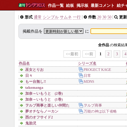
作品一覧
絵板
掲示板
最新コメント
絵チ
形式
通常
シンプル
サムネ
一行
件数
20
30
50
更新
掲載作品を
に
全作品
の検索結
<<最初
<<前
1
2
3
4
作品名
シリーズ名
巫女とりお
PROGECT KAGE
日々
日常
もー台無し!!
MDNS
takomanga
加奈～いもうと (2巻)
加奈～いもうと (1巻)
ヲルブ商事と楽しい仲間た
ヲルブ商事
ち
夢オチならノーカン
万能の神は以下省略
西のオフサイド2
鬼胎児