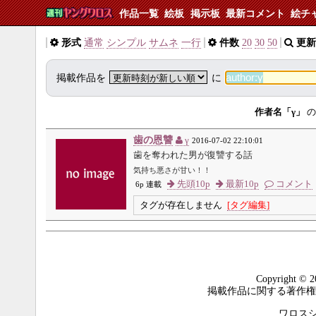
作品一覧
絵板
掲示板
最新コメント
絵チ
形式
通常
シンプル
サムネ
一行
件数
20
30
50
更新
掲載作品を
に
作者名「γ」
の
歯の恩讐
γ
2016-07-02 22:10:01
歯を奪われた男が復讐する話
気持ち悪さが甘い！！
先頭10p
最新10p
コメント
6p 連載
タグが存在しません
[タグ編集]
Copyright © 2
掲載作品に関する著作権
ワロスシステ