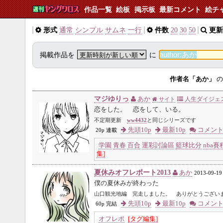
作品一覧
絵板
掲示板
最新コメント
絵チ
形式
通常
シンプル
サムネ
一行
件数
20
30
50
更新
掲載作品を
に
作者名「あか」
の
マジゆりっ
あか
人生ダイジェ
サイト
恋をした。 恋をして、いる。
不定期更新
ww4432
と同じシリーズです
先頭10p
最新10p
コメン
20p 連載
学園
青春
百合
運彩討論區
籃球比分
nba賽
集]
夏休みオフレポート2013
あか
2013-09-19
僕の夏休みが終わった
山口観光地編 完走しました。 ありがとうござい
先頭10p
最新10p
コメン
60p 完結
オフレポ
[タグ編集]