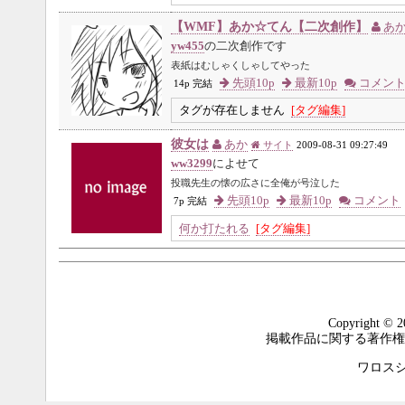
【WMF】あか☆てん【二次創作】
あ
yw455
の二次創作です
表紙はむしゃくしゃしてやった
先頭10p
最新10p
コメン
14p 完結
タグが存在しません
[タグ編集]
彼女は
あか
サイト
2009-08-31 09:27:49
ww3299
によせて
投職先生の懐の広さに全俺が号泣した
先頭10p
最新10p
コメント
7p 完結
何か打たれる
[タグ編集]
Copyright © 2
掲載作品に関する著作権
ワロスシステ