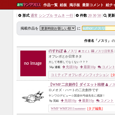
作品一覧
絵板
掲示板
最新コメント
絵チ
形式
通常
シンプル
サムネ
一行
件数
20
30
50
更新
掲載作品を
に
作者名「ノスリ」
の
のすれぽ
ノスリ
ノスリ日常系
サイト
オフレポとか日常ネタ
大して考察してなくない？？？
先頭10p
最新10p
コメン
56p 連載
コミティア
オフレポ
ノンフィクション
[
【WMF二次創作】ダイエット桔梗
ノ
ロメオズ・ハートの二次創作です
ヤンワロデビュー☆国道66号線先生に感謝！
先頭10p
最新10p
コメント
9p 完結
WMF
WMF2011summer
[タグ編集]