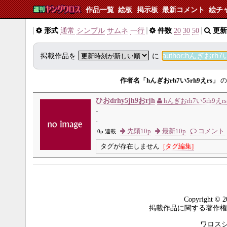
作品一覧
絵板
掲示板
最新コメント
絵チ
形式
通常
シンプル
サムネ
一行
件数
20
30
50
更新
掲載作品を
に
作者名「hんぎおrh7い5rh9えrs」
の
ひおdrhy5jh9おrjh
hんぎおrh7い5rh9えrs
-
-
先頭10p
最新10p
コメント
0p 連載
タグが存在しません
[タグ編集]
Copyright © 2
掲載作品に関する著作権
ワロスシステ