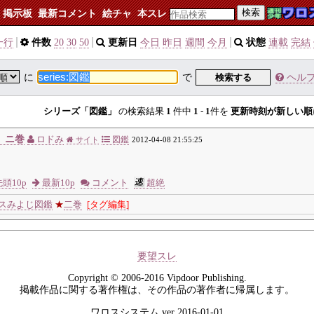
検索
掲示板
最新コメント
絵チャ
本スレ
一行
件数
20
30
50
更新日
今日
昨日
週間
今月
状態
連載
完結
に
で
検索する
ヘル
シリーズ「図鑑」
の検索結果
1
件中
1
-
1
件を
更新時刻が新しい順
 ニ巻
ロドみ
図鑑
サイト
2012-04-08 21:55:25
頭10p
最新10p
コメント
超絶
スみよじ図鑑
★
二巻
[タグ編集]
要望スレ
Copyright © 2006-2016 Vipdoor Publishing.
掲載作品に関する著作権は、その作品の著作者に帰属します。
ワロスシステム ver 2016-01-01