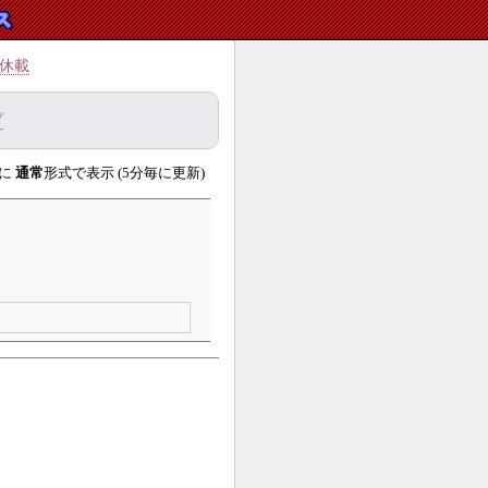
休載
プ
に
通常
形式で表示 (5分毎に更新)