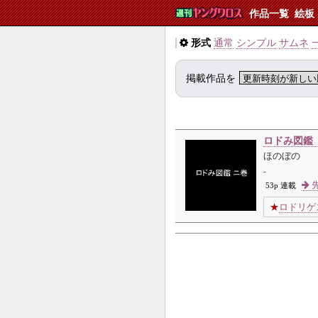
作品一覧
絵板
形式
通常
シンプル
サムネ
掲載作品を
ロドみ図鑑
ほのぼの
-
先
53p 連載
★
ロドリゲ