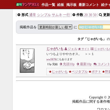
作品一覧
絵板
掲示板
最新コメント
絵チ
形式
通常
シンプル
サムネ
一行
件数
20
30
50
更新
掲載作品を
に
タグ「じゃがいも」
の
じゃがいも
ジェル
じゃがいも
サイト
いつもよりややカオス。 ＞＞１
ww1676
にもあります
先頭10p
最新10p
コメン
15p 完結
★
じゃがいも
★
ベジタブル
★
ポテト
★
野
Copyright © 2
掲載作品に関する著作権
ワロスシステ