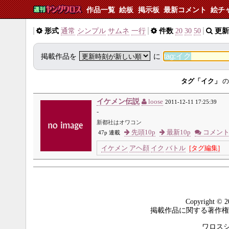
作品一覧
絵板
掲示板
最新コメント
絵チ
形式
通常
シンプル
サムネ
一行
件数
20
30
50
更新
掲載作品を
に
タグ「イク」
の
イケメン伝説
loose
2011-12-11 17:25:39
-
新都社はオワコン
先頭10p
最新10p
コメン
47p 連載
イケメン
アヘ顔
イク
バトル
[タグ編集]
Copyright © 2
掲載作品に関する著作権
ワロスシステ